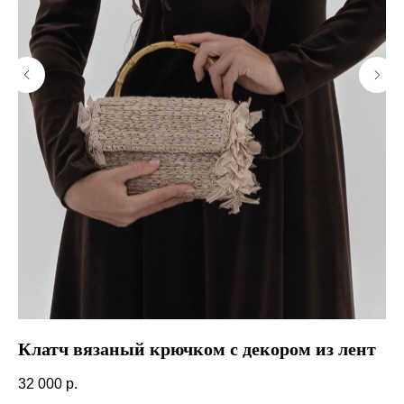
Клатч вязаный крючком с декором из лент
К
ба
32 000
р.