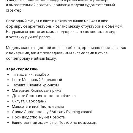
и выразительной пластики, придавая модели художественный
характер.
Свободный силуэт и плотная вязка по линии манжет и низа
формируют архитектурный баланс между структурой и объемом.
Натуральная цветовая гамма подчеркивает сложность текстур
и эстетику ручной работы.
Модель станет акцентной деталью образа, органично сочетаясь как
с вечерними, так и с повседневными ансамблями в стиле
contemporary и artisan luxury.
Характеристики
Тип изделия: Бомбер
Цвет: Молочный / кремовый
Техника: Вязание крючком
Материал: Хлопковая пряжа
Декор: Ленты из шелкового батиста
Силуэт: Свободный
Манжеты и низ: Плотная вязка
Стиль: Contemporary / Artisan / Evening casual
Производство: Ручная работа
Единственный экземпляр. Повтор не возможен.